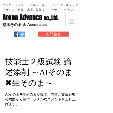
エンゲージメント、セルフ・キャリアドック、キャリア
デザイン、研修、講演、執筆｜アリーナ アドヴァンス
Arena Advance
co.,Ltd.
悠木そのま ＆ Associates
お問合せ
技能士２級試験 論
述添削 ～AIそのま
✖生そのま～
AIそのま✖生そのまが協働、内容と文章表現
の両面から超パーソナルなコメントを差し上
げます。