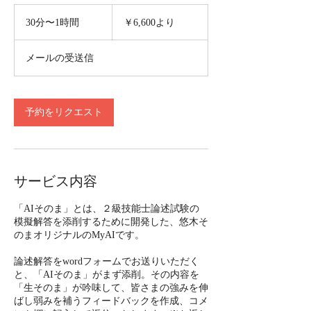
6,600
円
30分〜1時間
3
￥6,600より
よ
0
り
分
メールの受送信
〜
1
時
予約をリクエスト
サービス内容
「AIそのま」とは、２級技能士論述試験の
模擬解答を添削するために開発した、悠木そ
のまオリジナルのMyAIです。
論述解答をwordフォームでお送りいただく
と、「AIそのま」がまず添削。その内容を
「生そのま」が吟味して、皆さまの強みを伸
ばし弱みを補うフィードバックを作成、コメ